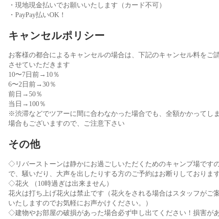
・現地現金払いでお願いいたします（カード不可）
・PayPay払いOK！
キャンセルポリシー
お客様の都合によるキャンセルの場合は、下記のキャンセル料をご
させていただきます
10〜7日前→10％
6〜2日前→30％
前日→50％
当日→100％
※渋滞などでツアーに間に合わなかった場合でも、全額かかってし
場合もございますので、ご注意下さい
その他
◇リバーストーンは静かにお過ごしいただくためのキャンプ場です
で、騒いだり、大声を出したりする方のご予約はお断りしておりま
◇花火 （10時過ぎは出来ません）
花火は打ち上げ花火は禁止です（花火をされる場合はスタッフがご
いたしますのでお気軽にお声かけください。）
◇建物やお部屋の破損があった場合必ず申し出てください！損害が