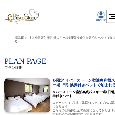
HOME
【冬季限定】奥利根スキー場1日引換券付き素泊りベットで泊
る
PLAN PAGE
プラン詳細
冬限定 リバーストーン宿泊奥利根
ー場1日引換券付きベットで泊まれる
リバーストーン宿泊奥利根スキー場1日引
券付きベット
コテージタイプ1棟（2LDK）のタイプのお部
になります
こちらの宿泊棟は全て新築になっております
でお勧めの宿泊棟になっております