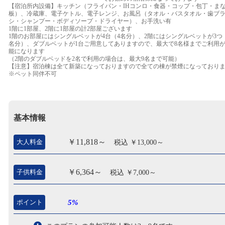
【宿泊所内設備】キッチン（フライパン・IHコンロ・食器・コップ・包丁・ま
板）、冷蔵庫、電子ケトル、電子レンジ、お風呂（タオル・バスタオル・歯ブ
シ・シャンプー・ボディソープ・ドライヤー）、お手洗い有
1階に1部屋、2階に1部屋の計2部屋ございます
1階のお部屋にはシングルベットが4台（4名分）、2階にはシングルベットが3つ
名分）、ダブルベットが1台ご用意してありますので、最大で8名様までご利用
能になります
（2階のダブルベッドを2名で利用の場合は、最大9名まで可能）
【注意】宿泊棟は全て新築になっておりますので全ての棟が禁煙になっており
※ペット同伴不可
基本情報
￥11,818～
大人料金
税込 ￥13,000～
￥6,364～
子供料金
税込 ￥7,000～
ポイント
5%