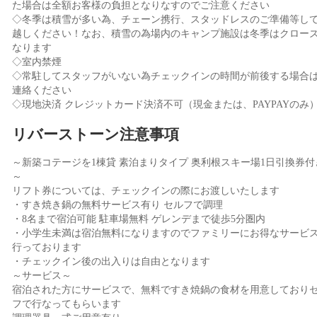
た場合は全額お客様の負担となりなすのでご注意ください
◇冬季は積雪が多い為、チェーン携行、スタッドレスのご準備等し
越しください！なお、積雪の為場内のキャンプ施設は冬季はクロー
なります
◇室内禁煙
◇常駐してスタッフがいない為チェックインの時間が前後する場合
連絡ください
◇現地決済 クレジットカード決済不可（現金または、PAYPAYのみ
リバーストーン注意事項
～新築コテージを1棟貸 素泊まりタイプ 奥利根スキー場1日引換券付
～
リフト券については、チェックインの際にお渡しいたします
・すき焼き鍋の無料サービス有り セルフで調理
・8名まで宿泊可能 駐車場無料 ゲレンデまで徒歩5分圏内
・小学生未満は宿泊無料になりますのでファミリーにお得なサービ
行っております
・チェックイン後の出入りは自由となります
～サービス～
宿泊された方にサービスで、無料ですき焼鍋の食材を用意しており
フで行なってもらいます