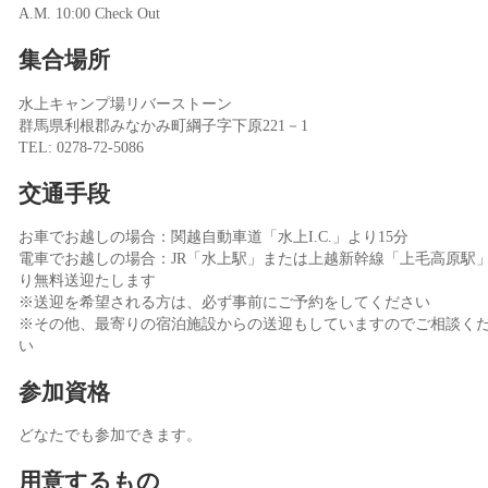
A.M. 10:00 Check Out
集合場所
水上キャンプ場リバーストーン
群馬県利根郡みなかみ町綱子字下原221－1
TEL: 0278-72-5086
交通手段
お車でお越しの場合：関越自動車道「水上I.C.」より15分
電車でお越しの場合：JR「水上駅」または上越新幹線「上毛高原駅
り無料送迎たします
※送迎を希望される方は、必ず事前にご予約をしてください
※その他、最寄りの宿泊施設からの送迎もしていますのでご相談く
い
参加資格
どなたでも参加できます。
用意するもの