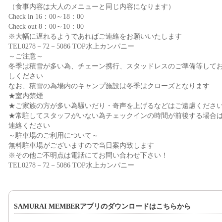
（食事内容は大人のメニューと同じ内容になります）
Check in 16：00～18：00
Check out 8：00～10：00
※大幅に遅れるようであればご連絡をお願いいたします
TEL0278－72－5086 TOP水上カンパニー
～ご注意～
冬季は積雪が多い為、チェーン携行、スタッドレスのご準備等して
しください
なお、積雪の為場内のキャンプ施設は冬季はクローズとなります
★室内禁煙
★ご家族の方が多い為騒いだり・奇声を上げるなどはご遠慮くださ
★常駐してスタッフがいない為チェックインの時間が前後する場合
連絡ください
～駐車場のご利用について～
無料駐車場がございますので当日案内致します
※その他ご不明点は電話にてお問い合わせ下さい！
TEL0278－72－5086 TOP水上カンパニー
SAMURAI MEMBERアプリのダウンロードはこちらから