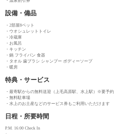
・温泉割引券
設備・備品
・2部屋8ベット
・ウオシュレットトイレ
・冷蔵庫
・お風呂
・キッチン
・鍋 フライパン 食器
・タオル 歯ブラシ シャンプー ボディーソープ
・暖房
特典・サービス
・最寄駅からの無料送迎（上毛高原駅、水上駅）※要予約
・無料駐車場
・水上のお土産などのサービス券もご利用いただけます
日程・所要時間
P.M. 16:00 Check In