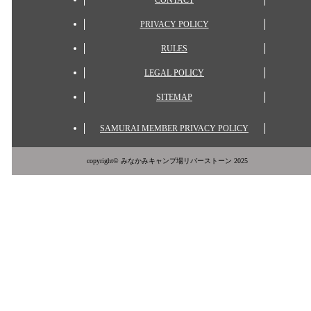
CONTACT
PRIVACY POLICY
RULES
LEGAL POLICY
SITEMAP
SAMURAI MEMBER PRIVACY POLICY
copyright© みなかみキャンプ場リバーストーン 2025