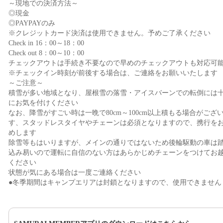
～現地での決済方法～
◎現金
◎PAYPAYのみ
※クレジットカード決済は使用できません。予めご了承ください
Check in 16：00～18：00
Check out 8：00～10：00
チェックアウトは手続き不要なので早めのチェックアウトも対応可
※チェックイン時刻が前後する場合は、ご連絡をお願いいたします
～ご注意～
積雪が多い地域となり、屋根雪の落雪・アイスバーンでの転倒には
にお気を付けください
なお、降雪がすごい時は一晩で80cm～100cm以上積もる場合がござ
す、スタッドレスタイヤやチェーンは必須となりますので、携行を
めします
除雪等もはいりますが、メインの通りではないため後輪駆動の車は
込み易いので運転に自信のない方はあらかじめチェーンをつけてお
ください
状態が気にある場合は一度ご連絡ください
●冬季期間はキャンプエリアは封鎖となりますので、使用できません