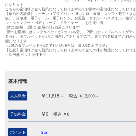
になります
こちらの宿泊棟は全て新築になっておりますのでお勧めの宿泊棟になっており
【宿泊所内設備】キッチン（フライパン・IHコンロ・食器・コップ・包丁・ま
板）、冷蔵庫、電子ケトル、電子レンジ、お風呂（タオル・バスタオル・歯ブ
シ・シャンプー・ボディソープ・ドライヤー）、お手洗い有
1階に1部屋、2階に1部屋の計2部屋ございます
1階のお部屋にはシングルベットが4台（4名分）、2階にはシングルベットが3つ
名分）、ダブルベットが1台ご用意してありますので、最大で8名様までご利用
能になります
（2階のダブルベッドを2名で利用の場合は、最大9名まで可能）
【注意】宿泊棟は全て新築になっておりますので全ての棟が禁煙になっており
※冷房無 ペット同伴不可
基本情報
￥11,818～
大人料金
税込 ￥13,000～
￥0
子供料金
税込 ￥0
ポイント
5%