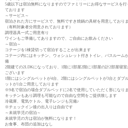
5歳以下は宿泊無料になりますのでファミリーにお得なサービスを行
ております
～サービス～
宿泊された方にサービスで、無料ですき焼鍋の具材を用意しており
（有料対象者分用意されております）
調理器具一式ご用意有り
ワインもご準備してありますので、ご自由にお飲みください
～宿泊～
コテージを1棟貸切って宿泊することが出来ます
コテージ内にはキッチン、ウォシュレット付きトイレ、バスルーム
備
2階建ての2LDKになっており、1階に1部屋2階に1部屋の計2部屋寝室
ございます
1階にはシングルベットが4台、2階にはシングルベットが3台とダブ
ットが1台ご用意しております
※9名で宿泊の場合ダブルベッドに2名で使用していただく形になり
キッチンもあり調理も可能なので自由な空間をご提供致します
冷蔵庫、電気ケトル、電子レンジも完備♪
※チェックイン後の出入りは自由です
～未就学児の宿泊～
未就学児の方は宿泊が無料になります！
お食事、布団の追加はなし