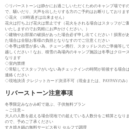
◇リバーストーンは静かにお過ごしいただくためのキャンプ場です
で、騒いだり、大声を出したりする方のご予約はお断りしておりま
◇花火 （10時過ぎは出来ません）
花火は打ち上げ花火は禁止です（花火をされる場合はスタッフがご
いたしますのでお気軽にお声かけください。）
◇建物やお部屋の破損があった場合必ず申し出てください！損害が
た場合は全額お客様の負担となりなすのでご注意ください
◇冬季は積雪が多い為、チェーン携行、スタッドレスのご準備等し
越しください！なお、積雪の為場内のキャンプ施設は冬季はクロー
なります
◇室内禁煙
◇常駐してスタッフがいない為チェックインの時間が前後する場合
連絡ください
◇現地決済 クレジットカード決済不可（現金または、PAYPAYのみ
リバーストーン注意事項
冬季限定みなかみ町で遊ぶ、子供無料プラン
～ご注意～
大人の人数を超える場合現地での超えている人数分をご精算となり
ので、予めご了承ください
すき焼き鍋の無料サービス有り セルフで調理