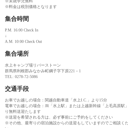
※未就学児無料
※料金は税別価格となります
集合時間
P.M. 16:00 Check In
↓
A.M. 10:00 Check Out
集合場所
水上キャンプ場リバーストーン
群馬県利根郡みなかみ町綱子字下原221－1
TEL: 0278-72-5086
交通手段
お車でお越しの場合：関越自動車道「水上I.C.」より15分
電車でお越しの場合：JR「水上駅」または上越新幹線「上毛高原駅
り無料送迎たします
※送迎を希望される方は、必ず事前にご予約をしてください
※その他、最寄りの宿泊施設からの送迎もしていますのでご相談く