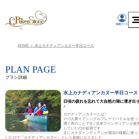
HOME
水上カナディアンカヌー半日コース
PLAN PAGE
プラン詳細
水上カナディアンカヌー半日コース
日頃の疲れを忘れて大自然の湖に漕ぎ出
♪
カナディアンカヌーとは?
1〜3人乗りでシングルブレードパドルを使っ
漕ぐ舟のことです♪ 北米でインディアンが使
していたのが起源です
主にカナダインディアンが湖沼の移動に使っ
いたので『カナディアンカヌー』という名称になりました