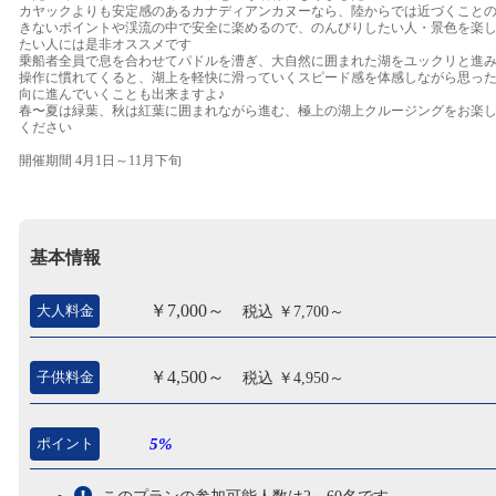
カヤックよりも安定感のあるカナディアンカヌーなら、陸からでは近づくこと
きないポイントや渓流の中で安全に楽めるので、のんびりしたい人・景色を楽
たい人には是非オススメです
乗船者全員で息を合わせてパドルを漕ぎ、大自然に囲まれた湖をユックリと進
操作に慣れてくると、湖上を軽快に滑っていくスピード感を体感しながら思っ
向に進んでいくことも出来ますよ♪
春〜夏は緑葉、秋は紅葉に囲まれながら進む、極上の湖上クルージングをお楽
ください
開催期間 4月1日～11月下旬
基本情報
￥7,000～
大人料金
税込 ￥7,700～
￥4,500～
子供料金
税込 ￥4,950～
ポイント
5%