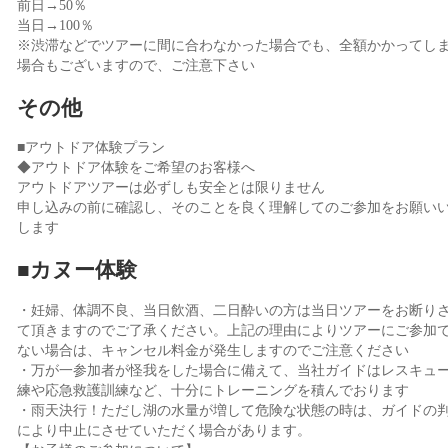
前日→50％
当日→100％
※渋滞などでツアーに間に合わなかった場合でも、全額かかってし
場合もございますので、ご注意下さい
その他
■アウトドア体験プラン
◆アウトドア体験をご希望のお客様へ
アウトドアツアーは必ずしも安全とは限りません
申し込みの前に確認し、そのことを良く理解してのご参加をお願い
します
■カヌー体験
・妊婦、体調不良、当日飲酒、二日酔いの方は当日ツアーをお断り
て頂きますのでご了承ください。上記の理由によりツアーにご参加
ない場合は、キャンセル料金が発生しますのでご注意ください
・万が一参加者が怪我をした場合に備えて、当社ガイドはレスキュ
練や応急救護訓練など、十分にトレーニングを積んでおります
・雨天決行！ただし湖の水量が増して危険な状態の時は、ガイドの
により中止にさせていただく場合があります。