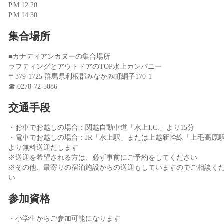
P.M.12:20
P.M.14:30
集合場所
■カナディアンカヌーの集合場所
ラフティングとアウトドアのTOP水上カンパニー
〒379-1725 群馬県利根郡みなかみ町綱子170-1
☎ 0278-72-5086
交通手段
・お車でお越しの場合：関越自動車道「水上I.C.」より15分
・電車でお越しの場合：JR「水上駅」または上越新幹線「上毛高原
より無料送迎たします
※送迎を希望される方は、必ず事前にご予約をしてください
※その他、最寄りの宿泊施設からの送迎もしていますのでご相談く
い
参加資格
・小学生からご参加可能になります