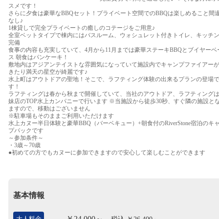
スメです！
さらに夕食は豪華なBBQセット！プライベート空間でのBBQは楽しめること間
なし♪
1棟貸しで完全プライベートの癒しのコテージをご用意♪
全室ベットタイプで棟内にはバスルーム、ウォシュレット付きトイレ、キッチ
完備
食事の内容も充実していて、4月から11月までは豪華ステーキBBQとブイヤーベ
ス 朝食はパンケーキ！
敷地内はアジアンテイストな雰囲気になっていて施設内でキャンプファイアー
きたり満天の星空が綺麗です♪
水上町はアウトドアの聖地！そこで、ラフティング体験の出来るプランの登場
す！
ラフティングは春から秋まで開催していて、当社のアウトドア、ラフティング
妹店のTOP水上カンパニーで行います ※当施設から徒歩30秒、すぐ隣の施設と
ますので、移動はございません
※駐車場もそのままご利用いただけます
水上カヌー半日体験と豪華BBQ（バーベキュー）+朝食付のRiverStone宿泊のキ
プパックです
～参加条件～
・3歳～70歳
●初めての方でもカヌーに参加できますので安心して楽しむことができます
基本情報
￥24,000～
大人料金