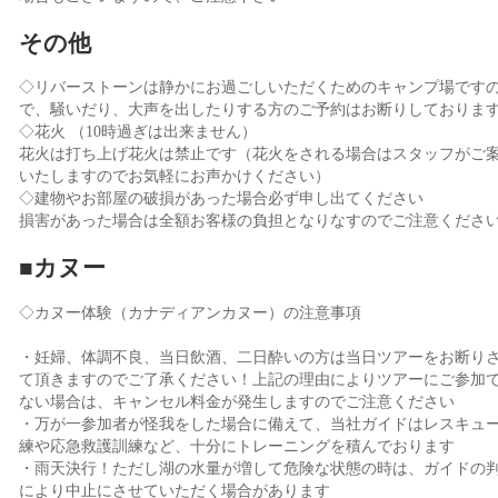
その他
◇リバーストーンは静かにお過ごしいただくためのキャンプ場です
で、騒いだり、大声を出したりする方のご予約はお断りしておりま
◇花火 （10時過ぎは出来ません）
花火は打ち上げ花火は禁止です（花火をされる場合はスタッフがご
いたしますのでお気軽にお声かけください）
◇建物やお部屋の破損があった場合必ず申し出てください
損害があった場合は全額お客様の負担となりなすのでご注意くださ
■カヌー
◇カヌー体験（カナディアンカヌー）の注意事項
・妊婦、体調不良、当日飲酒、二日酔いの方は当日ツアーをお断り
て頂きますのでご了承ください！上記の理由によりツアーにご参加
ない場合は、キャンセル料金が発生しますのでご注意ください
・万が一参加者が怪我をした場合に備えて、当社ガイドはレスキュ
練や応急救護訓練など、十分にトレーニングを積んでおります
・雨天決行！ただし湖の水量が増して危険な状態の時は、ガイドの
により中止にさせていただく場合があります