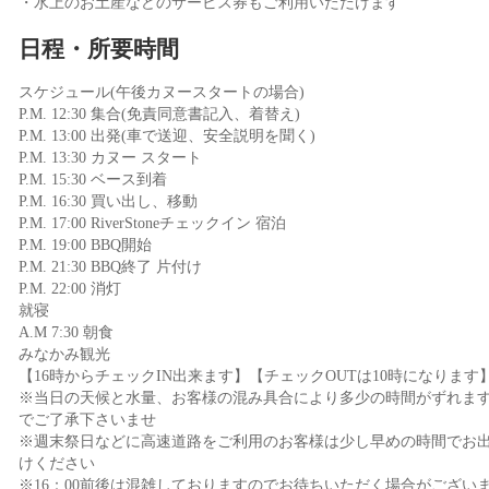
・水上のお土産などのサービス券もご利用いただけます
日程・所要時間
スケジュール(午後カヌースタートの場合)
P.M. 12:30 集合(免責同意書記入、着替え)
P.M. 13:00 出発(車で送迎、安全説明を聞く)
P.M. 13:30 カヌー スタート
P.M. 15:30 ベース到着
P.M. 16:30 買い出し、移動
P.M. 17:00 RiverStoneチェックイン 宿泊
P.M. 19:00 BBQ開始
P.M. 21:30 BBQ終了 片付け
P.M. 22:00 消灯
就寝
A.M 7:30 朝食
みなかみ観光
【16時からチェックIN出来ます】【チェックOUTは10時になります
※当日の天候と水量、お客様の混み具合により多少の時間がずれま
でご了承下さいませ
※週末祭日などに高速道路をご利用のお客様は少し早めの時間でお
けください
※16：00前後は混雑しておりますのでお待ちいただく場合がござい