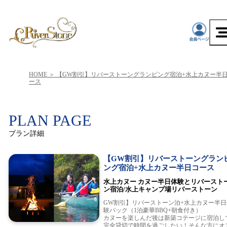
HOME
【GW割引】リバーストーングランピング宿泊+水上カヌー半
ース
PLAN PAGE
プラン詳細
【GW割引】リバーストーングラン
ング宿泊+水上カヌー半日コース
水上カヌー カヌー半日体験とリバースト
ン宿泊/水上キャンプ場リバーストーン
GW割引】リバーストーン泊+水上カヌー半日
験パック（1泊豪華BBQ+朝食付き）
カヌーを楽しんだ後は新築コテージに宿泊し
完全貸切で時間を過ごしたい！そんな方にオ