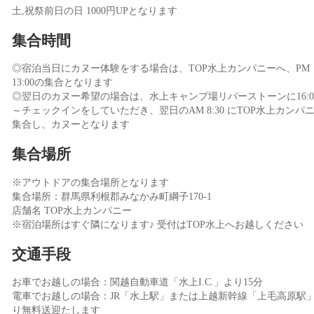
土,祝祭前日の日 1000円UPとなります
集合時間
◎宿泊当日にカヌー体験をする場合は、TOP水上カンパニーへ、PM
13:00の集合となります
◎翌日のカヌー希望の場合は、水上キャンプ場リバーストーンに16:0
～チェックインをしていただき、翌日のAM 8:30 にTOP水上カンパ
集合し、カヌーとなります
集合場所
※アウトドアの集合場所となります
集合場所：群馬県利根郡みなかみ町綱子170-1
店舗名 TOP水上カンパニー
※宿泊場所はすぐ隣になります♪ 受付はTOP水上へお越しください
交通手段
お車でお越しの場合：関越自動車道「水上I.C.」より15分
電車でお越しの場合：JR「水上駅」または上越新幹線「上毛高原駅
り無料送迎たします