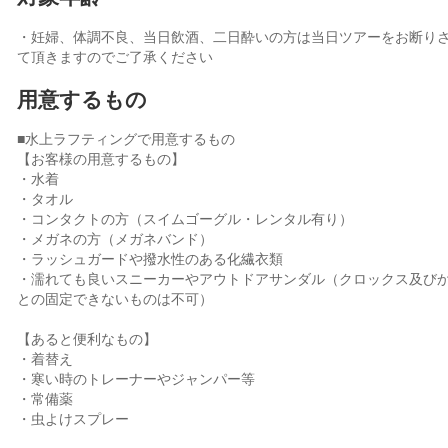
・妊婦、体調不良、当日飲酒、二日酔いの方は当日ツアーをお断り
て頂きますのでご了承ください
用意するもの
■水上ラフティングで用意するもの
【お客様の用意するもの】
・水着
・タオル
・コンタクトの方（スイムゴーグル・レンタル有り）
・メガネの方（メガネバンド）
・ラッシュガードや撥水性のある化繊衣類
・濡れても良いスニーカーやアウトドアサンダル（クロックス及び
との固定できないものは不可）
【あると便利なもの】
・着替え
・寒い時のトレーナーやジャンパー等
・常備薬
・虫よけスプレー