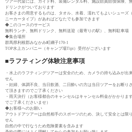
ツアー代金には、ガイド料、装備レンタル料、施設賠責賠償保険、
ドリンクがついております
お客さまの用意するものは、タオル、水着、濡れてもよいシューズ
ニーカータイプ）があればどなたでも参加できます
◆このコースのサービス
無料ランチ、無料ドリンク、無料送迎（最寄りの駅）、無料駐車場
◆集合場所
群馬県利根郡みなかみ町綱子170-1
TOP水上カンパニー（キャンプ場Tipi）受付がございます
■ラフティング体験注意事項
・水上のラフティングツアーは安全のため、カメラの持ち込みが出
せん
・妊婦、体調不良、当日飲酒、二日酔いの方は当日ツアーをお断り
て頂きますのでご了承ください
・雨天決行（お客様都合のキャンセルはキャンセル料金がかかりま
でご了承くださいませ）
◆お客様へのお願い
アウトドアツアーは自然相手のスポーツのため、決して安全とは限
せん
自然の中で行なうため危険要素を含みます
予約の際にはよく理解してからの参加をお願い致します