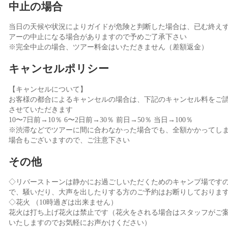
中止の場合
当日の天候や状況によりガイドが危険と判断した場合は、已む終え
アーの中止になる場合がありますので予めご了承下さい
※完全中止の場合、ツアー料金はいただきません（差額返金）
キャンセルポリシー
【キャンセルについて】
お客様の都合によるキャンセルの場合は、下記のキャンセル料をご
させていただきます
10〜7日前→10％ 6〜2日前→30％ 前日→50％ 当日→100％
※渋滞などでツアーに間に合わなかった場合でも、全額かかってし
場合もございますので、ご注意下さい
その他
◇リバーストーンは静かにお過ごしいただくためのキャンプ場です
で、騒いだり、大声を出したりする方のご予約はお断りしておりま
◇花火 （10時過ぎは出来ません）
花火は打ち上げ花火は禁止です（花火をされる場合はスタッフがご
いたしますのでお気軽にお声かけください）