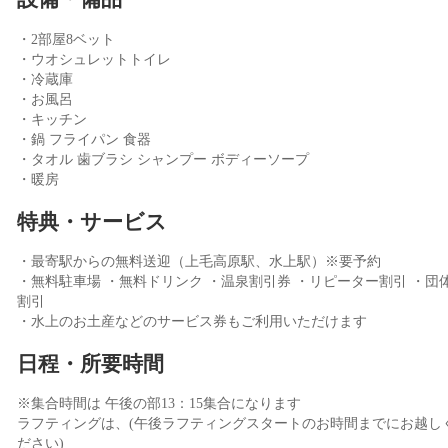
・2部屋8ベット
・ウオシュレットトイレ
・冷蔵庫
・お風呂
・キッチン
・鍋 フライパン 食器
・タオル 歯ブラシ シャンプー ボディーソープ
・暖房
特典・サービス
・最寄駅からの無料送迎（上毛高原駅、水上駅）※要予約
・無料駐車場 ・無料ドリンク ・温泉割引券 ・リピーター割引 ・団
割引
・水上のお土産などのサービス券もご利用いただけます
日程・所要時間
※集合時間は 午後の部13：15集合になります
ラフティングは、(午後ラフティングスタートのお時間までにお越し
ださい)