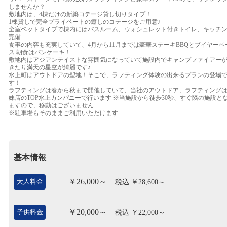
しませんか？
敷地内は、4棟だけの新築コテージ貸し切りタイプ！
1棟貸しで完全プライベートの癒しのコテージをご用意♪
全室ベットタイプで棟内にはバスルーム、ウォシュレット付きトイレ、キッチ
完備
食事の内容も充実していて、4月から11月までは豪華ステーキBBQとブイヤーベ
ス 朝食はパンケーキ！
敷地内はアジアンテイストな雰囲気になっていて施設内でキャンプファイアー
きたり満天の星空が綺麗です♪
水上町はアウトドアの聖地！そこで、ラフティング体験の出来るプランの登場
す！
ラフティングは春から秋まで開催していて、当社のアウトドア、ラフティング
妹店のTOP水上カンパニーで行います ※当施設から徒歩30秒、すぐ隣の施設と
ますので、移動はございません
※駐車場もそのままご利用いただけます
基本情報
￥26,000～
大人料金
税込 ￥28,600～
￥20,000～
子供料金
税込 ￥22,000～