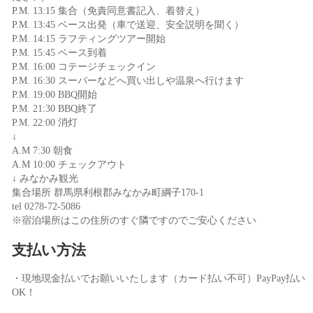
P.M. 13:15 集合（免責同意書記入、着替え）
P.M. 13:45 ベース出発（車で送迎、安全説明を聞く）
P.M. 14:15 ラフティングツアー開始
P.M. 15:45 ベース到着
P.M. 16:00 コテージチェックイン
P.M. 16:30 スーパーなどへ買い出しや温泉へ行けます
P.M. 19:00 BBQ開始
P.M. 21:30 BBQ終了
P.M. 22:00 消灯
↓
A.M 7:30 朝食
A.M 10:00 チェックアウト
↓ みなかみ観光
集合場所 群馬県利根郡みなかみ町綱子170-1
tel 0278-72-5086
※宿泊場所はこの住所のすぐ隣ですのでご安心ください
支払い方法
・現地現金払いでお願いいたします（カード払い不可）PayPay払い
OK！