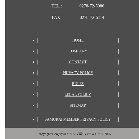
TEL :
0278-72-5086
FAX :
0278-72-5114
HOME
COMPANY
CONTACT
PRIVACY POLICY
RULES
LEGAL POLICY
SITEMAP
SAMURAI MEMBER PRIVACY POLICY
copyright© みなかみキャンプ場リバーストーン 2025