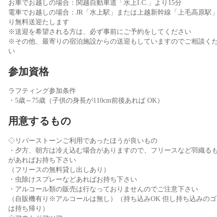
お車でお越しの場合：関越自動車道「水上I.C.」より15分
電車でお越しの場合：JR「水上駅」または上越新幹線「上毛高原駅
り無料送迎たします
※送迎を希望される方は、必ず事前にご予約をしてください
※その他、最寄りの宿泊施設からの送迎もしていますのでご相談く
い
参加資格
ラフティング参加条件
・5歳～75歳（子供の身長が110cm前後あれば OK）
用意するもの
◇リバーストーンご利用であったほうが良いもの
・夕方、朝方は冷え込む場合がありますので、フリースなど羽織る
があればお持ち下さい
（フリースの無料貸し出しあり）
・虫除けスプレーなどあればお持ち下さい
・アルコール類の販売は行なっておりませんのでご注意下さい
（自販機有り※アルコールは無し）（持ち込みOK 但し持ち込みのゴ
は持ち帰り）