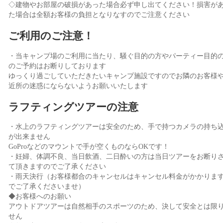
◇建物やお部屋の破損があった場合必ず申し出てください！損害が
た場合は全額お客様の負担となりなすのでご注意ください
ご利用のご注意！
・当キャンプ場のご利用に当たり、騒ぐ目的の方やパーティー目的
のご予約はお断りしております
ゆっくり過ごしていただきたいキャンプ施設ですのでお隣のお客様
近所の迷惑にならないようお願いいたします
ラフティングツアーの注意
・水上のラフティングツアーは安全のため、手で持つカメラの持ち
が出来ません
GoProなどのマウントで手が空くものならOKです！
・妊婦、体調不良、当日飲酒、二日酔いの方は当日ツアーをお断り
て頂きますのでご了承ください
・雨天決行（お客様都合のキャンセルはキャンセル料金がかかりま
でご了承くださいませ）
◆お客様へのお願い
アウトドアツアーは自然相手のスポーツのため、決して安全とは限
せん